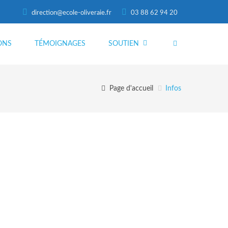
direction@ecole-oliveraie.fr
03 88 62 94 20
ONS
TÉMOIGNAGES
SOUTIEN
Page d'accueil
Infos